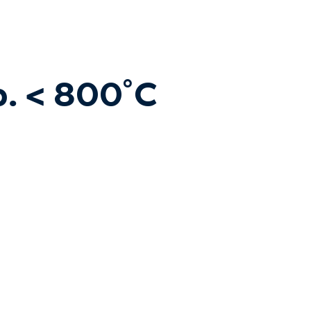
. < 800˚C