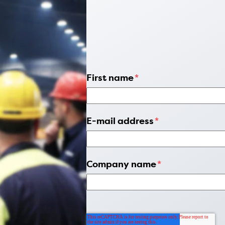
First name
*
E-mail address
*
Company name
*