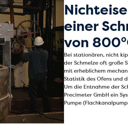
Nichteise
einer Sc
von 800°
Bei stationären, nicht 
der Schmelze oft große 
mit erheblichem mechan
Statistik des Ofens und 
Um die Entnahme der Sch
Precimeter GmbH ein Sys
Pumpe (Flachkanalpumpe